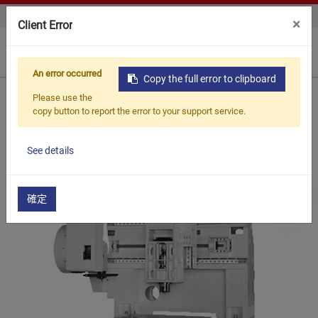
聯絡我們
×
Client Error
0
An error occurred
Copy the full error to clipboard
首頁
產品介紹
小龍門高速加工機
Please use the
小龍門高速加工機
SD1000
copy button to report the error to your support service.
See details
確定